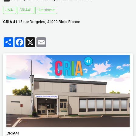
JNAI
CRIA41
Illettrisme
CRIA 41
18 rue Dorgelès, 41000 Blois France
Partager
Facebook
X
Email
CRIA41